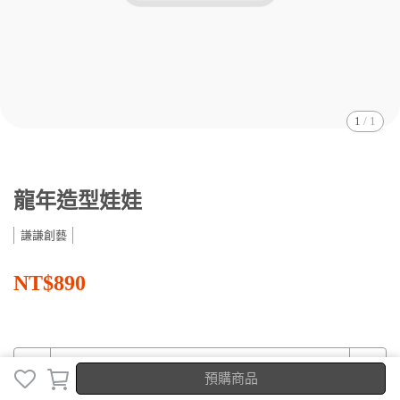
1
/
1
龍年造型娃娃
謙謙創藝
NT$890
預購商品